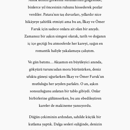
binlerce yıl öncesinin ruhunu hissederek pozlar
verdiler. Patara’nın taş duvarları, yıllardır nice
hikâyeye şahitlik etmişti ama bu an, İlkay ve Ömer
Faruk için sadece onlara ait olan bir anıydı.
Zamansız bir aşkın simgesi olarak, tarih ve doğanın
iç içe geçtiği bu atmosferde her kareyi, ışığın en
romantik haliyle yakalamaya çalıştım.
Ve gün batımı… Akşamın en büyüleyici anında,
gökyüzü turuncudan mora bürünürken, deniz
ufukta güneşi uğurlarken İlkay ve Ömer Faruk’un
mutluluğu her şeyden parlaktı. O an, aşkın
sonsuzluğunu anlatan bir tablo gibiydi. Onlar
birbirlerine gülümserken, bu anı ebedileştiren
kareler de makineme yansıyordu.
Düğün çekiminin ardından, sahilde küçük bir
kutlama yaptık. Dalga sesleri eşliğinde, denizin