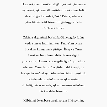
İlkay ve Ömer Faruk’un düğün çekimi için burayı
seçmeleri, aşklarını ölümsüzleştirmek adına belki
de en doğru karardı. Çünkü Patara, yalnızca
güzelliğiyle değil, hissettirdiği duygularla da
büyüleyici bir yer.
Çekime akşamüstü başladık. Güneş, gökyüzüne
veda etmeye hazırlanırken, Patara’nın uçsuz
bucaksız kumsalında yürüyen İlkay ve Ömer
Faruk’un her adımı sahile bir masal gibi
yansıyordu. İlkay’ın uçuşan gelinliği rüzgarla dans
ederken, Ömer Faruk’un gözlerindeki sevgi, bu
hikâyenin en özel ayrıntılarından biriydi. Sessizlik
içinde yalnızca doğanın ve aşkın sesini
dinlediğimiz o anlarda, aşkın zamansız olduğunu
bir kez daha hissettik.
Klibimizi de en başa bırakıyorum ! İyi seyirler.