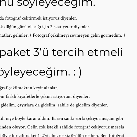
onu söyleyeceğim.
a fotoğraf çektirmek istiyoruz diyenler.
k düğün günü olacağı için 2 saat yeter diyenler.
tlar, gelinler. ( Fotoğraf çekilmeyi sevmeyen gelin görmedim. )
paket 3’ü tercih etmeli
yleyeceğim. : )
ğraf çekilmekten keyif alanlar.
m farklı kıyafetlerle çekim istiyorum diyenler.
delim, çayırlara da gidelim, sahile de gidelim diyenler.
mdi niye böyle karar aldım. Bazen sanki zorla çekiyormuşum gibi
den oluyor. Gelin çok istekli sahilde fotoğraf çekiyoruz mesela
yle bir çift paket 1-2’yi alın, ne siz üzülün ne ben. Ben fotoğraf