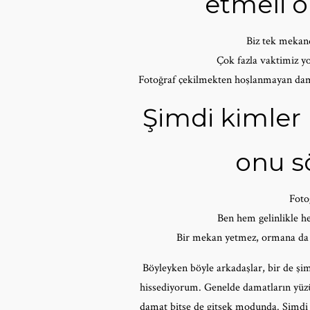
etmeli 
Biz tek mekand
Çok fazla vaktimiz yo
Fotoğraf çekilmekten hoşlanmayan dama
Şimdi kimler 
onu sö
Foto
Ben hem gelinlikle he
Bir mekan yetmez, ormana da gi
Böyleyken böyle arkadaşlar, bir de şi
hissediyorum. Genelde damatların yüzün
damat bitse de gitsek modunda. Şimdi bö