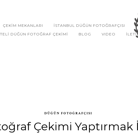
ÇEKIM MEKANLARI
İSTANBUL DÜĞÜN FOTOĞRAFÇISI
TELI DÜĞÜN FOTOĞRAF ÇEKIMI
BLOG
VIDEO
ILETI
DÜĞÜN FOTOĞRAFÇISI
oğraf Çekimi Yaptırmak İ