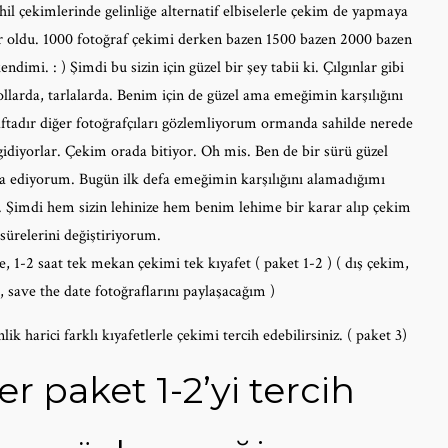
hil çekimlerinde gelinliğe alternatif elbiselerle çekim de yapmaya
ur oldu. 1000 fotoğraf çekimi derken bazen 1500 bazen 2000 bazen
imi. : ) Şimdi bu sizin için güzel bir şey tabii ki. Çılgınlar gibi
llarda, tarlalarda. Benim için de güzel ama emeğimin karşılığını
tadır diğer fotoğrafçıları gözlemliyorum ormanda sahilde nerede
gidiyorlar. Çekim orada bitiyor. Oh mis. Ben de bir sürü güzel
ba ediyorum. Bugün ilk defa emeğimin karşılığını alamadığımı
 Şimdi hem sizin lehinize hem benim lehime bir karar alıp çekim
sürelerini değiştiriyorum.
, 1-2 saat tek mekan çekimi tek kıyafet ( paket 1-2 ) ( dış çekim,
, save the date fotoğraflarını paylaşacağım )
ik harici farklı kıyafetlerle çekimi tercih edebilirsiniz. ( paket 3)
r paket 1-2’yi tercih