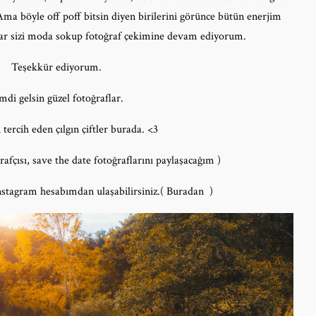
Ama böyle off poff bitsin diyen birilerini görünce bütün enerjim
krar sizi moda sokup fotoğraf çekimine devam ediyorum.
Teşekkür ediyorum.
mdi gelsin güzel fotoğraflar.
i tercih eden çılgın çiftler burada. <3
rafçısı, save the date fotoğraflarını paylaşacağım )
nstagram hesabımdan ulaşabilirsiniz.(
Buradan )