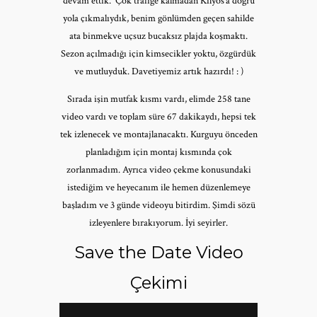
devam ettik. Çok trafiğe kalmadan Kilyos’a doğru
yola çıkmalıydık, benim gönlümden geçen sahilde
ata binmekve uçsuz bucaksız plajda koşmaktı.
Sezon açılmadığı için kimsecikler yoktu, özgürdük
ve mutluyduk. Davetiyemiz artık hazırdı! : )
Sırada işin mutfak kısmı vardı, elimde 258 tane
video vardı ve toplam süre 67 dakikaydı, hepsi tek
tek izlenecek ve montajlanacaktı. Kurguyu önceden
planladığım için montaj kısmında çok
zorlanmadım. Ayrıca video çekme konusundaki
istediğim ve heyecanım ile hemen düzenlemeye
başladım ve 3 günde videoyu bitirdim. Şimdi sözü
izleyenlere bırakıyorum. İyi seyirler.
Save the Date Video
Çekimi