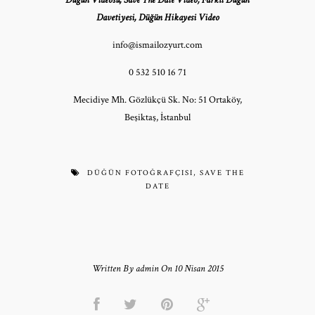
Düğün Videosu, Save The Date Video, Farklı Düğün
Davetiyesi, Düğün Hikayesi Video
info@ismailozyurt.com
0 532 510 16 71
Mecidiye Mh. Gözlükçü Sk. No: 51 Ortaköy,
Beşiktaş, İstanbul
DÜĞÜN FOTOĞRAFÇISI
,
SAVE THE
DATE
Written By admin On 10 Nisan 2015