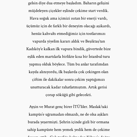
gelsin diye dua etmeye başladım. Baharın gelişini
müjdeleyen çiçekler eşlinde çekime start verdik.
Hava soğuk ama içimizi ısıtan bir enerji vardı,
üçümüz için de farklı bir deneyim olacağı aşikardı,
henüz kahvaltı etmediğimiz için tostlarımızı
vapurda yiyelim kararı aldık ve Beşiktaş’tan
Kadıköy’e kalkan ilk vapura bindik, güvertede bize
eşlik eden martılarla birlikte kısa bir İstanbul turu
yapmış olduk böylece. Tüm bu anlar tarafımdan
kayda alınıyordu, ilk başlarda çok çekingen olan
çiftim ile dakikalar sonra çekim yaptığımızı
unutturacak kadar rahatlatmıştım. Artık gerisi
çorap söküğü gibi gelecekti.
Ayşin ve Murat genç birer İTÜ’liler. Maslak’taki
kampüs’e uğramadan olmazdı, ne de olsa aşkları
burada yeşermişti. Şehrin içinde gizli bir ormana
sahip kampüste hem yemek yedik hem de çekime