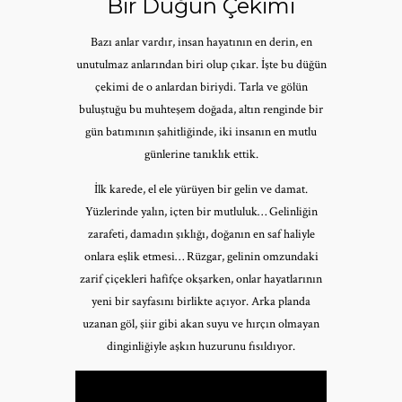
Bir Düğün Çekimi
Bazı anlar vardır, insan hayatının en derin, en
unutulmaz anlarından biri olup çıkar. İşte bu düğün
çekimi de o anlardan biriydi. Tarla ve gölün
buluştuğu bu muhteşem doğada, altın renginde bir
gün batımının şahitliğinde, iki insanın en mutlu
günlerine tanıklık ettik.
İlk karede, el ele yürüyen bir gelin ve damat.
Yüzlerinde yalın, içten bir mutluluk… Gelinliğin
zarafeti, damadın şıklığı, doğanın en saf haliyle
onlara eşlik etmesi… Rüzgar, gelinin omzundaki
zarif çiçekleri hafifçe okşarken, onlar hayatlarının
yeni bir sayfasını birlikte açıyor. Arka planda
uzanan göl, şiir gibi akan suyu ve hırçın olmayan
dinginliğiyle aşkın huzurunu fısıldıyor.