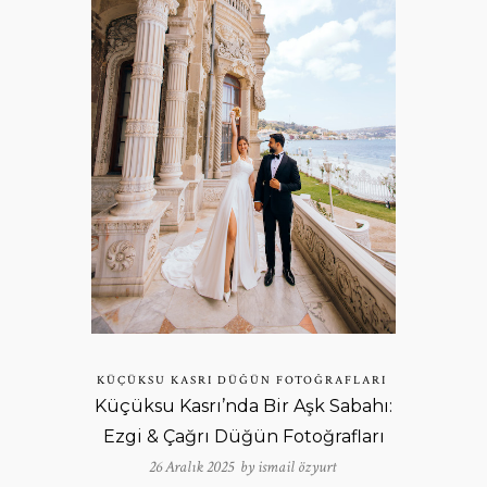
KÜÇÜKSU KASRI DÜĞÜN FOTOĞRAFLARI
Küçüksu Kasrı’nda Bir Aşk Sabahı:
Ezgi & Çağrı Düğün Fotoğrafları
26 Aralık 2025 by
ismail özyurt