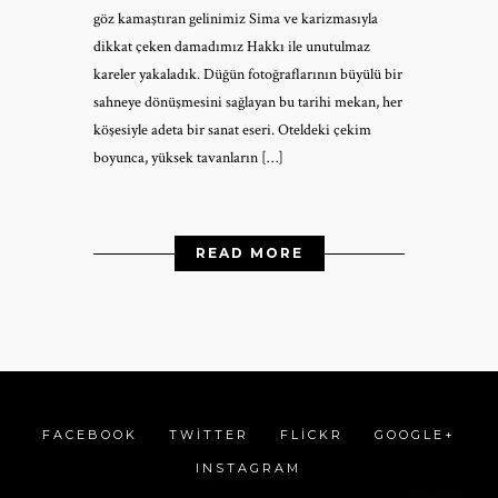
göz kamaştıran gelinimiz Sima ve karizmasıyla
dikkat çeken damadımız Hakkı ile unutulmaz
kareler yakaladık. Düğün fotoğraflarının büyülü bir
sahneye dönüşmesini sağlayan bu tarihi mekan, her
köşesiyle adeta bir sanat eseri. Oteldeki çekim
boyunca, yüksek tavanların […]
READ MORE
FACEBOOK
TWITTER
FLICKR
GOOGLE+
INSTAGRAM