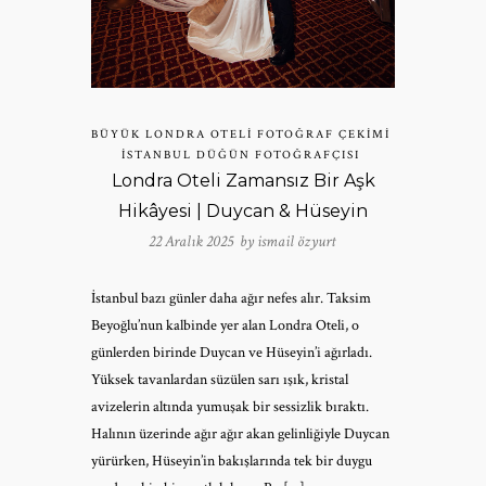
BÜYÜK LONDRA OTELI FOTOĞRAF ÇEKIMI
İSTANBUL DÜĞÜN FOTOĞRAFÇISI
Londra Oteli Zamansız Bir Aşk
Hikâyesi | Duycan & Hüseyin
22 Aralık 2025 by
ismail özyurt
İstanbul bazı günler daha ağır nefes alır. Taksim
Beyoğlu’nun kalbinde yer alan Londra Oteli, o
günlerden birinde Duycan ve Hüseyin’i ağırladı.
Yüksek tavanlardan süzülen sarı ışık, kristal
avizelerin altında yumuşak bir sessizlik bıraktı.
Halının üzerinde ağır ağır akan gelinliğiyle Duycan
yürürken, Hüseyin’in bakışlarında tek bir duygu