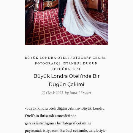
BÜYÜK LONDRA OTELI FOTOĞRAF ÇEKIMI
FOTOĞRAFÇI
İSTANBUL DÜĞÜN
FOTOĞRAFÇISI
Büyük Londra Oteli’nde Bir
Düğün Çekimi
22 Ocak 2025 by
ismail özyurt
-büyük londra oteli düğün çekimi- Büyük Londra
Oteli’nin ihtişamlı atmosferinde
gerçekleştirdiğimiz bir fotoğraf çekimini
paylaşmak istiyorum. Bu özel çekimde, zarafetiyle