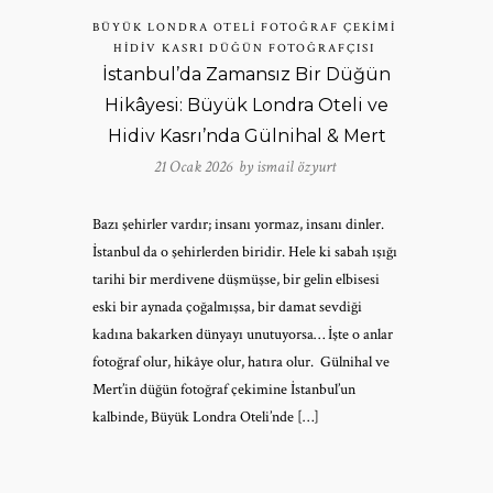
BÜYÜK LONDRA OTELI FOTOĞRAF ÇEKIMI
HIDIV KASRI DÜĞÜN FOTOĞRAFÇISI
İstanbul’da Zamansız Bir Düğün
Hikâyesi: Büyük Londra Oteli ve
Hidiv Kasrı’nda Gülnihal & Mert
21 Ocak 2026 by
ismail özyurt
Bazı şehirler vardır; insanı yormaz, insanı dinler.
İstanbul da o şehirlerden biridir. Hele ki sabah ışığı
tarihi bir merdivene düşmüşse, bir gelin elbisesi
eski bir aynada çoğalmışsa, bir damat sevdiği
kadına bakarken dünyayı unutuyorsa… İşte o anlar
fotoğraf olur, hikâye olur, hatıra olur. Gülnihal ve
Mert’in düğün fotoğraf çekimine İstanbul’un
kalbinde, Büyük Londra Oteli’nde […]