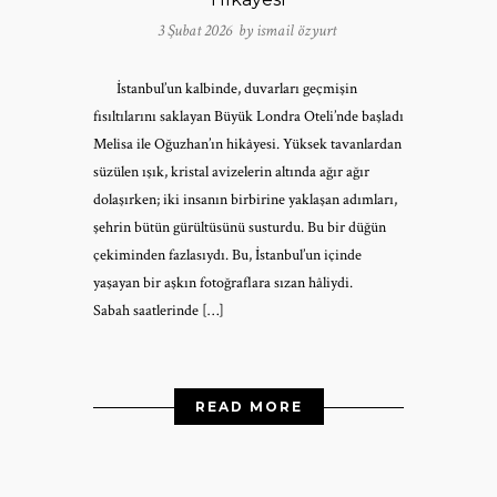
3 Şubat 2026 by
ismail özyurt
İstanbul’un kalbinde, duvarları geçmişin
fısıltılarını saklayan Büyük Londra Oteli’nde başladı
Melisa ile Oğuzhan’ın hikâyesi. Yüksek tavanlardan
süzülen ışık, kristal avizelerin altında ağır ağır
dolaşırken; iki insanın birbirine yaklaşan adımları,
şehrin bütün gürültüsünü susturdu. Bu bir düğün
çekiminden fazlasıydı. Bu, İstanbul’un içinde
yaşayan bir aşkın fotoğraflara sızan hâliydi.
Sabah saatlerinde […]
READ MORE