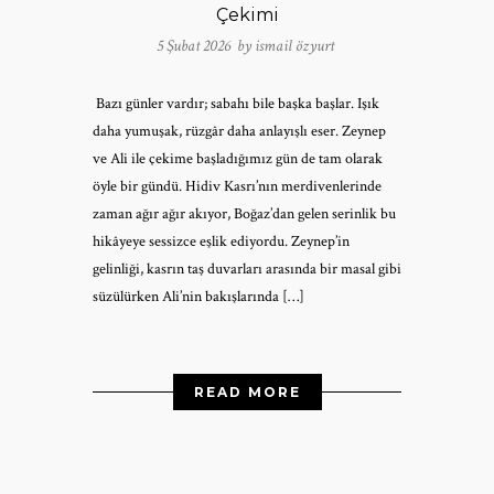
Çekimi
5 Şubat 2026 by
ismail özyurt
Bazı günler vardır; sabahı bile başka başlar. Işık
daha yumuşak, rüzgâr daha anlayışlı eser. Zeynep
ve Ali ile çekime başladığımız gün de tam olarak
öyle bir gündü. Hidiv Kasrı’nın merdivenlerinde
zaman ağır ağır akıyor, Boğaz’dan gelen serinlik bu
hikâyeye sessizce eşlik ediyordu. Zeynep’in
gelinliği, kasrın taş duvarları arasında bir masal gibi
süzülürken Ali’nin bakışlarında […]
READ MORE