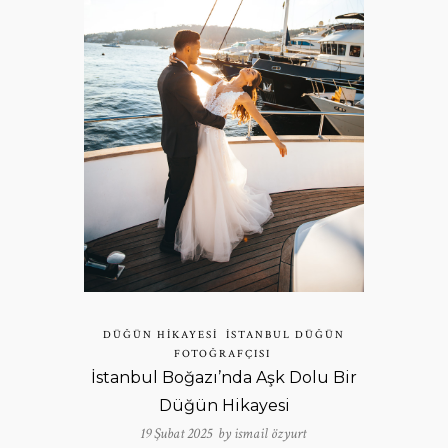
DÜĞÜN HIKAYESI
İSTANBUL DÜĞÜN
FOTOĞRAFÇISI
İstanbul Boğazı’nda Aşk Dolu Bir
Düğün Hikayesi
19 Şubat 2025 by
ismail özyurt