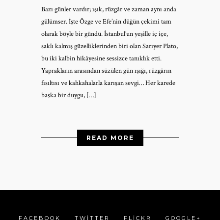
Bazı günler vardır; ışık, rüzgâr ve zaman aynı anda
gülümser. İşte Özge ve Efe’nin düğün çekimi tam
olarak böyle bir gündü. İstanbul’un yeşille iç içe,
saklı kalmış güzelliklerinden biri olan Sarıyer Plato,
bu iki kalbin hikâyesine sessizce tanıklık etti.
Yaprakların arasından süzülen gün ışığı, rüzgârın
fısıltısı ve kahkahalarla karışan sevgi… Her karede
başka bir duygu, […]
READ MORE
FACEBOOK
TWITTER
FLICKR
GOOGLE+