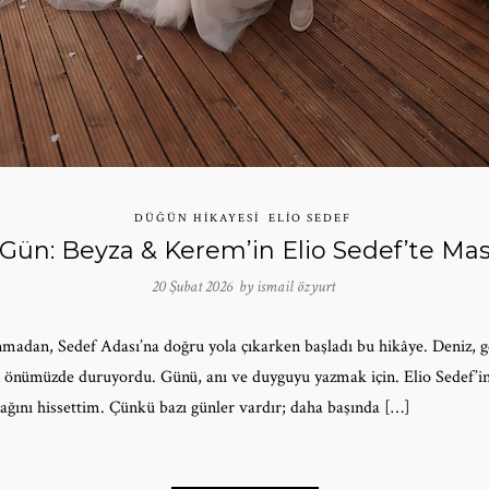
DÜĞÜN HIKAYESI
ELIO SEDEF
 Gün: Beyza & Kerem’in Elio Sedef’te Ma
20 Şubat 2026 by
ismail özyurt
madan, Sedef Adası’na doğru yola çıkarken başladı bu hikâye. Deniz, ge
bi önümüzde duruyordu. Günü, anı ve duyguyu yazmak için. Elio Sedef’in
ğını hissettim. Çünkü bazı günler vardır; daha başında […]