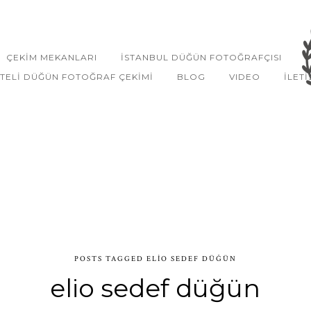
ÇEKIM MEKANLARI
İSTANBUL DÜĞÜN FOTOĞRAFÇISI
TELI DÜĞÜN FOTOĞRAF ÇEKIMI
BLOG
VIDEO
ILETI
POSTS TAGGED ELIO SEDEF DÜĞÜN
elio sedef düğün